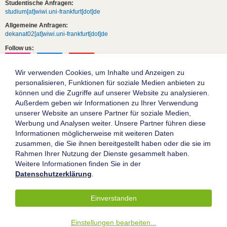
Studentische Anfragen:
studium[at]wiwi.uni-frankfurt[dot]de
Allgemeine Anfragen:
dekanat02[at]wiwi.uni-frankfurt[dot]de
Follow us:
Wir verwenden Cookies, um Inhalte und Anzeigen zu
personalisieren, Funktionen für soziale Medien anbieten zu
können und die Zugriffe auf unserer Website zu analysieren.
Außerdem geben wir Informationen zu Ihrer Verwendung
unserer Website an unsere Partner für soziale Medien,
Werbung und Analysen weiter. Unsere Partner führen diese
Informationen möglicherweise mit weiteren Daten
zusammen, die Sie ihnen bereitgestellt haben oder die sie im
Die Goethe-Universität Frankfurt am Main
Rahmen Ihrer Nutzung der Dienste gesammelt haben.
Weitere Informationen finden Sie in der
Impressum
Datenschutzerklärung
.
Datenschutz
Barrierefreiheit
Einverstanden
© 2004-2026 Goethe-Universität Frankfurt am Main
Einstellungen bearbeiten
...