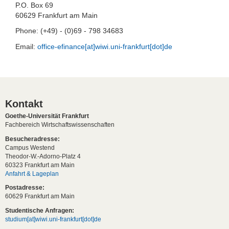
P.O. Box 69
60629 Frankfurt am Main
Phone: (+49) - (0)69 - 798 34683
Email:
office-efinance[at]wiwi.uni-frankfurt[dot]de
Kontakt
Goethe-Universität Frankfurt
Fachbereich Wirtschaftswissenschaften
Besucheradresse:
Campus Westend
Theodor-W.-Adorno-Platz 4
60323 Frankfurt am Main
Anfahrt & Lageplan
Postadresse:
60629 Frankfurt am Main
Studentische Anfragen:
studium[at]wiwi.uni-frankfurt[dot]de