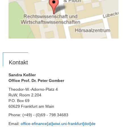
Kontakt
Sandra Keßler
Office Prof. Dr. Peter Gomber
Theodor-W.-Adorno-Platz 4
RuW, Room 2.204
P.O. Box 69
60629 Frankfurt am Main
Phone: (+49) - (0)69 - 798 34683
Email:
office-efinance[at]wiwi.uni-frankfurt[dot]de