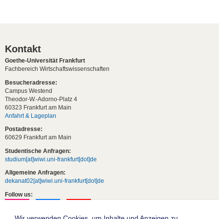
Kontakt
Goethe-Universität Frankfurt
Fachbereich Wirtschaftswissenschaften
Besucheradresse:
Campus Westend
Theodor-W.-Adorno-Platz 4
60323 Frankfurt am Main
Anfahrt & Lageplan
Postadresse:
60629 Frankfurt am Main
Studentische Anfragen:
studium[at]wiwi.uni-frankfurt[dot]de
Allgemeine Anfragen:
dekanat02[at]wiwi.uni-frankfurt[dot]de
Follow us:
Wir verwenden Cookies, um Inhalte und Anzeigen zu