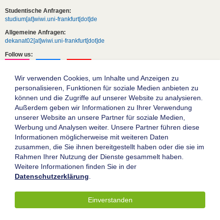
Studentische Anfragen:
studium[at]wiwi.uni-frankfurt[dot]de
Allgemeine Anfragen:
dekanat02[at]wiwi.uni-frankfurt[dot]de
Follow us:
Wir verwenden Cookies, um Inhalte und Anzeigen zu
personalisieren, Funktionen für soziale Medien anbieten zu
können und die Zugriffe auf unserer Website zu analysieren.
Außerdem geben wir Informationen zu Ihrer Verwendung
unserer Website an unsere Partner für soziale Medien,
Werbung und Analysen weiter. Unsere Partner führen diese
Informationen möglicherweise mit weiteren Daten
zusammen, die Sie ihnen bereitgestellt haben oder die sie im
Die Goethe-Universität Frankfurt am Main
Rahmen Ihrer Nutzung der Dienste gesammelt haben.
Weitere Informationen finden Sie in der
Impressum
Datenschutzerklärung
.
Datenschutz
Barrierefreiheit
Einverstanden
© 2004-2026 Goethe-Universität Frankfurt am Main