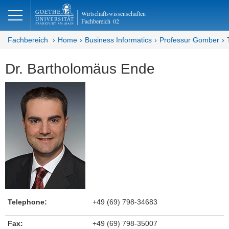
lose
Wirtschaftswissenschaften
Fachbereich
02
Fachbereich
Home
Business Informatics
Professur Gomber
Dr. Bartholomäus Ende
Telephone:
+49 (69) 798-34683
Fax:
+49 (69) 798-35007