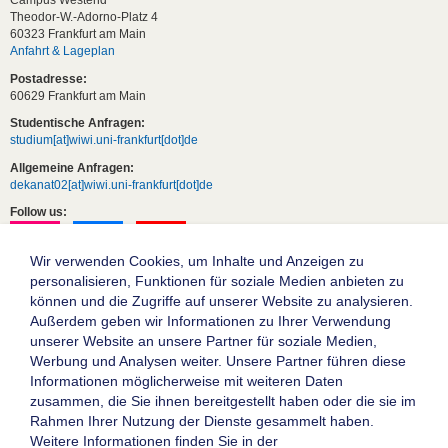
Campus Westend
Theodor-W.-Adorno-Platz 4
60323 Frankfurt am Main
Anfahrt & Lageplan
Postadresse:
60629 Frankfurt am Main
Studentische Anfragen:
studium[at]wiwi.uni-frankfurt[dot]de
Allgemeine Anfragen:
dekanat02[at]wiwi.uni-frankfurt[dot]de
Follow us:
Wir verwenden Cookies, um Inhalte und Anzeigen zu
personalisieren, Funktionen für soziale Medien anbieten zu
können und die Zugriffe auf unserer Website zu analysieren.
Außerdem geben wir Informationen zu Ihrer Verwendung
unserer Website an unsere Partner für soziale Medien,
Werbung und Analysen weiter. Unsere Partner führen diese
Informationen möglicherweise mit weiteren Daten
zusammen, die Sie ihnen bereitgestellt haben oder die sie im
Die Goethe-Universität Frankfurt am Main
Rahmen Ihrer Nutzung der Dienste gesammelt haben.
Weitere Informationen finden Sie in der
Impressum