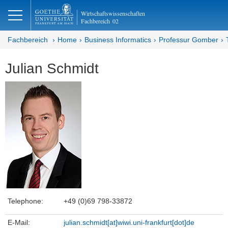
lose
Wirtschaftswissenschaften
Fachbereich
02
Fachbereich
Home
Business Informatics
Professur Gomber
Julian Schmidt
Telephone:
+49 (0)69 798-33872
E-Mail:
julian.schmidt[at]wiwi.uni-frankfurt[dot]de