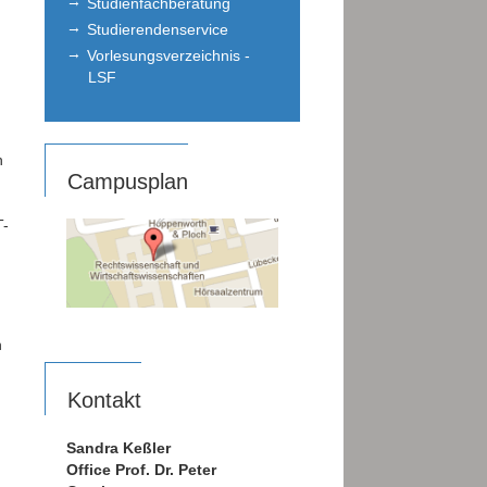
Studienfachberatung
Studierendenservice
Vorlesungsverzeichnis -
LSF
h
Campusplan
T-
h
Kontakt
Sandra Keßler
Office Prof. Dr. Peter