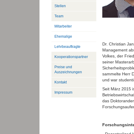
Stellen
Team
Mitarbeiter
Ehemalige
Dr. Christian Ja
Lehrbeauftragte
Management abso
Volkes, der Frie
Kooperationspartner
seiner Masterarb
Preise und
Sicherheitsprob
Auszeichnungen
sammelte Herr Dr
und war studenti
Kontakt
Seit März 2015 i
Impressum
Betriebswirtscha
das Doktoranden
Forschungsaufent
Forschungsint
- Dezentralized