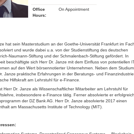
Office
On Appointment
Hours:
nze hat sein Masterstudium an der Goethe-Universität Frankfurt im Fac
lviert und wurde dabei u.a. von der Studienstiftung des deutschen
drich-Naumann-Stiftung und der Schmalenbach-Stiftung gefördert. In
eit beschäftigte sich Herr Dr. Janze mit dem Einfluss von potentiellen I
lemen auf den Wert börsennotierter Unternehmen. Neben dem Studium
. Janze praktische Erfahrungen in der Beratungs- und Finanzindustrie
sche Hilfskraft am Lehrstuhl für e-Finance.
st Herr Dr. Janze als Wissenschaftlicher Mitarbeiter am Lehrstuhl für
ftslehre, insbesondere e-Finance tätig. Ferner absolvierte er erfolgreic
programm der DZ Bank AG. Herr Dr. Janze absolvierte 2017 einen
halt am Massachusetts Institute of Technology (MIT).
eressen:
 Information Systems, Decentralized Concensus Systems, Blockchain,