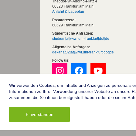
Theodor-W.-Adorno-Platz 4
60323 Frankfurt am Main
Anfahrt & Lageplan
Postadresse:
60629 Frankfurt am Main
Studentische Anfragen:
studium[at]wiwi.uni-frankfurt[dot]de
Allgemeine Anfragen:
dekanat02[at]wiwi.uni-frankfurt[dot]de
Follow us:
Wir verwenden Cookies, um Inhalte und Anzeigen zu personalisier
Die Goethe-Universität Frankfurt am Mai
Informationen zu Ihrer Verwendung unserer Website an unsere Part
Impressum
zusammen, die Sie ihnen bereitgestellt haben oder die sie im Ra
Datenschutz
Barrierefreiheit
Einverstanden