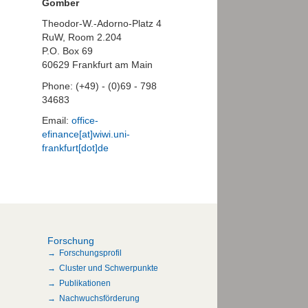
Gomber
Theodor-W.-Adorno-Platz 4
RuW, Room 2.204
P.O. Box 69
60629 Frankfurt am Main
Phone: (+49) - (0)69 - 798
34683
Email:
office-
efinance[at]wiwi.uni-
frankfurt[dot]de
Forschung
Forschungsprofil
Cluster und Schwerpunkte
Publikationen
Nachwuchsförderung