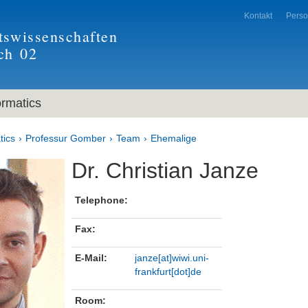
Kontakt
Pers
tswissenschaften
ch
02
ormatics
tics
Professur Gomber
Team
Ehemalige
Dr. Christian Janze
Telephone:
Fax:
E-Mail:
janze[at]wiwi.uni-
frankfurt[dot]de
Room: