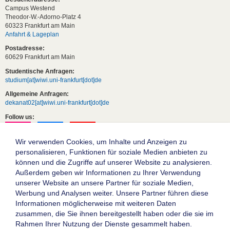
Campus Westend
Theodor-W.-Adorno-Platz 4
60323 Frankfurt am Main
Anfahrt & Lageplan
Postadresse:
60629 Frankfurt am Main
Studentische Anfragen:
studium[at]wiwi.uni-frankfurt[dot]de
Allgemeine Anfragen:
dekanat02[at]wiwi.uni-frankfurt[dot]de
Follow us:
Wir verwenden Cookies, um Inhalte und Anzeigen zu
personalisieren, Funktionen für soziale Medien anbieten zu
können und die Zugriffe auf unserer Website zu analysieren.
Außerdem geben wir Informationen zu Ihrer Verwendung
unserer Website an unsere Partner für soziale Medien,
Werbung und Analysen weiter. Unsere Partner führen diese
Informationen möglicherweise mit weiteren Daten
zusammen, die Sie ihnen bereitgestellt haben oder die sie im
Die Goethe-Universität Frankfurt am Main
Rahmen Ihrer Nutzung der Dienste gesammelt haben.